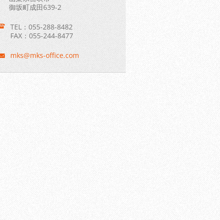
御坂町成田639-2
TEL：055-288-8482
FAX：055-244-8477
mks@mks-
office.c
om